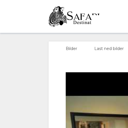
OVERSIKT
OM
Bilder
Last ned bilder
OSS
FASILITETER
GALLERI
BILDER
LAST
NED