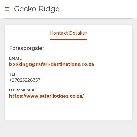
Gecko Ridge
Kontakt Detaljer
RHØRE SIG
Forespørgsler
OVERSIGT
EMAIL
bookings@safari-destinations.co.za
OM
TLF
+27823228357
OS
HJEMMESIDE
https://www.safarilodges.co.za/
FACILITETER
GALLERI
BILLEDER
KORT
VIDEOER
BELIGGENHED
KONTAKT