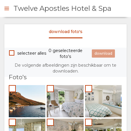
Twelve Apostles Hotel & Spa
download foto's
 CONTACT OP
0 geselecteerde
OVERZICHT
selecteer alles
foto's
De volgende afbeeldingen zijn beschikbaar om te
OVER
downloaden.
Foto's
ONS
FACILITEITEN
FOTO'S
DOCUMENTEN
AFBEELDINGEN
VIDEO'S