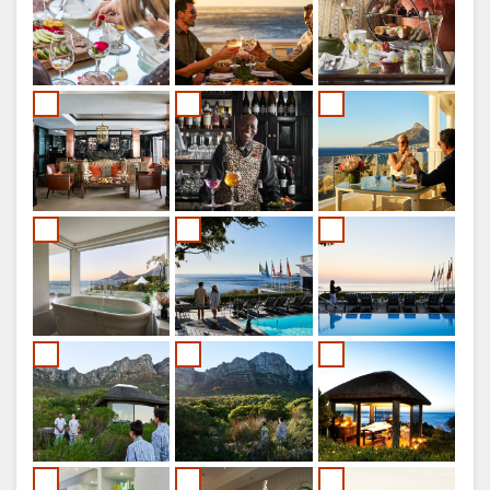
NORWEGIAN
PORTOGHESE
SWEDISH
DANISH
CHINESE
(SIMPLIFIED)
INGLESE