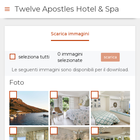
Twelve Apostles Hotel & Spa
Scarica immagini
ICHIESTA
0 immagini
SOMMARIO
seleziona tutti
selezionate
Le seguenti immagini sono disponibili per il download.
SU
Foto
DI
NOI
SERVIZI
GALLERIA
DOCUMENTAZIONE
IMMAGINI