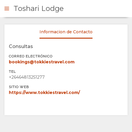
Toshari Lodge
Informacion de Contacto
ONSULTAR
Consultas
RESUMEN
CORREO ELECTRÓNICO
bookings@tokkiestravel.com
QUIÉNES
TEL
+26464813251277
SOMOS
SITIO WEB
https://www.tokkiestravel.com/
POR QUÉ
ESTANCIA
QUEDARSE
TIPOS DE
GALERÍA
AQUÍ
HABITACIÓN
IMÁGENES
DISFRUTAR