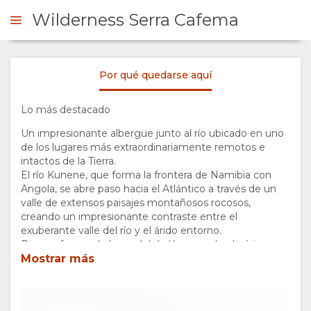
Wilderness Serra Cafema
Por qué quedarse aquí
ONSULTAR
Lo más destacado
RESUMEN
Un impresionante albergue junto al río ubicado en uno
de los lugares más extraordinariamente remotos e
QUIÉNES
intactos de la Tierra.
El río Kunene, que forma la frontera de Namibia con
Angola, se abre paso hacia el Atlántico a través de un
SOMOS
valle de extensos paisajes montañosos rocosos,
creando un impresionante contraste entre el
POR QUÉ
exuberante valle del río y el árido entorno.
Diversa fauna a lo largo del río Kunene, desde órix y
gacela adaptados al desierto hasta temibles cocodrilos
Mostrar más
QUEDARSE
del Nilo, pequeños camaleones del desierto y coloridas
aves.
AQUÍ
Los huéspedes pueden conocer a una comunidad