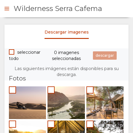
Wilderness Serra Cafema
Descargar imagenes
ONSULTAR
seleccionar
0 imagenes
RESUMEN
todo
seleccionadas
QUIÉNES
Las siguientes imágenes están disponibles para su
descarga.
Fotos
SOMOS
POR QUÉ
ESTANCIA
QUEDARSE
TIPOS DE
GALERÍA
AQUÍ
HABITACIÓN
IMÁGENES