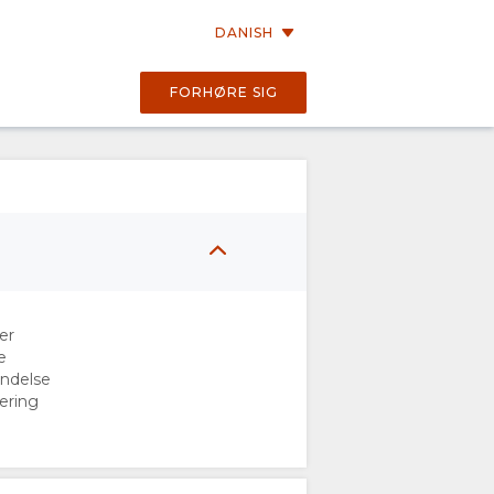
DANISH
FORHØRE SIG
ter
e
indelse
kering