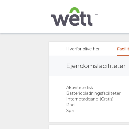
OVERSIGT
OM
Hvorfor blive her
Facili
OS
Ejendomsfaciliteter
HVORFOR
Aktivitetsdisk
BLIVE
Batteriopladningsfaciliteter
Internetadgang (Gratis)
HER
Pool
Spa
FACILITETER