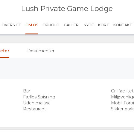
Lush Private Game Lodge
OVERSIGT
OM OS
OPHOLD
GALLERI
NYDE
KORT
KONTAKT
teter
Dokumenter
Bar
Grillfacilite
Fælles Spisning
Miljøvenlig
Uden malaria
Mobil Forb
Restaurant
Sikker par