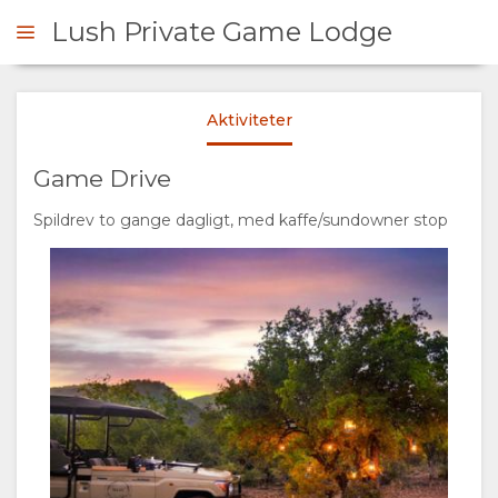
Lush Private Game Lodge
Aktiviteter
RHØRE SIG
Game Drive
OVERSIGT
Spildrev to gange dagligt, med kaffe/sundowner stop
OM
OS
HVORFOR
OPHOLD
BLIVE
VÆRELSESTYPER
GALLERI
HER
BILLEDER
NYDE