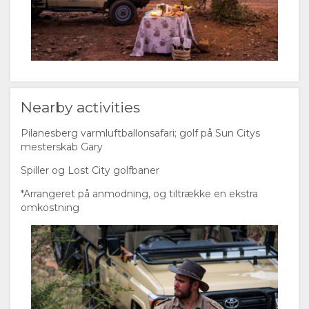
FACILITETER
AKTIVITETER
DOKUMENTER
RESTAURANTER
KORT
Nearby activities
BELIGGENHED
KONTAKT
Pilanesberg varmluftballonsafari; golf på Sun Citys
mesterskab Gary
VEJLEDNING
SKIFT
Spiller og Lost City golfbaner
SPROG
*Arrangeret på anmodning, og tiltrække en ekstra
omkostning
TYSK
SPANSK
FRANSK