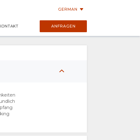
GERMAN
KONTAKT
ANFRAGEN
chkeiten
undlich
pfang
king