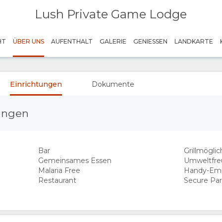
Lush Private Game Lodge
HT
ÜBER UNS
AUFENTHALT
GALERIE
GENIESSEN
LANDKARTE
Einrichtungen
Dokumente
tungen
Bar
Grillmögli
Gemeinsames Essen
Umweltfre
Malaria Free
Handy-Em
Restaurant
Secure Par