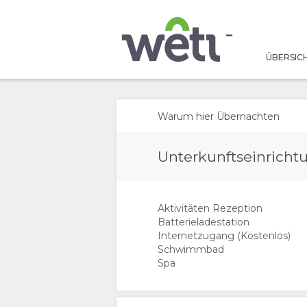
ÜBERSIC
ÜBERSICHT
ÜBER
Warum hier Übernachten
UNS
Unterkunftseinrich
WARUM HIER
Aktivitäten Rezeption
ÜBERNACHTEN
Batterieladestation
Internetzugang (Kostenlos)
EINRICHTUNGEN
Schwimmbad
Spa
DOKUMENTE