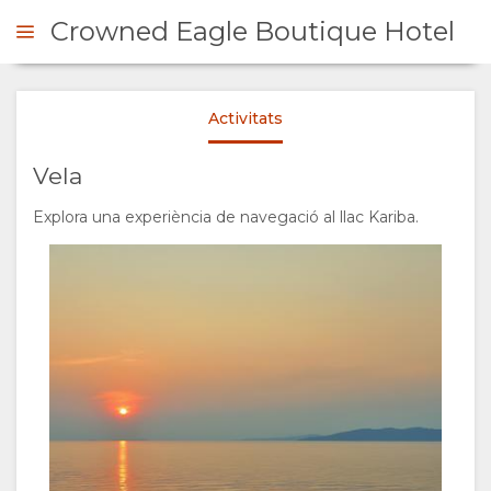
Crowned Eagle Boutique Hotel
Activitats
ONSULTAR
Vela
VISIÓ
Explora una experiència de navegació al llac Kariba.
GENERAL
SOBRE
NOSALTRES
PER QUÈ
ESTADA
ALLOTJAR-
TIPUS
GALERIA