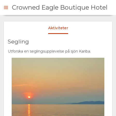
Crowned Eagle Boutique Hotel
Aktiviteter
ÖRFRÅGAN
Segling
ÖVERSIKT
Utforska en seglingsupplevelse på sjön Kariba.
OM
OSS
VARFÖR
ANTAL
STANNA
NÄTTER
HAR
RUMSTYP
GALLERI