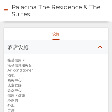
Palacina The Residence & The
Suites
询问
设施
概
酒店设施
观
接受信用卡
活动信息服务台
关
Air conditioner
酒吧
商务中心
于
儿童友好
会议中心
我
信用卡设施
环保的
外汇
们
导游