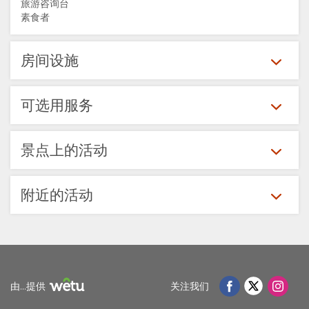
旅游咨询台
与
库
素食者
可
图
地
房间设施
持
片
图
可选用服务
续
地
联
发
点
系
景点上的活动
展
方
更
附近的活动
向
换
语
言
由...提供
关注我们
德