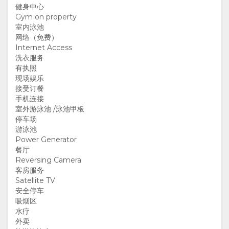
健身中心
设
Gym on property
室内泳池
施
网络（免费）
Internet Access
洗衣服务
尽
有执照
现场娱乐
责
接受订餐
手机连接
室外游泳池 /泳池甲板
的
停车场
游泳池
旅
Power Generator
餐厅
游
Reversing Camera
客房服务
Satellite TV
认
图
安全停车
吸烟区
证
片
水疗
外卖