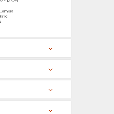
dade Móvel
 Camera
king
s