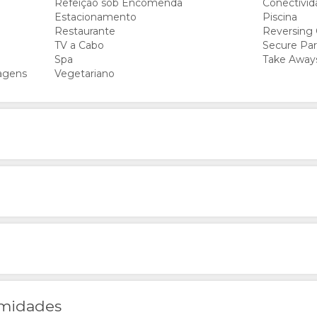
Refeição sob Encomenda
Conectivi
Estacionamento
Piscina
Restaurante
Reversing
TV a Cabo
Secure Par
Spa
Take Away
iagens
Vegetariano
imidades