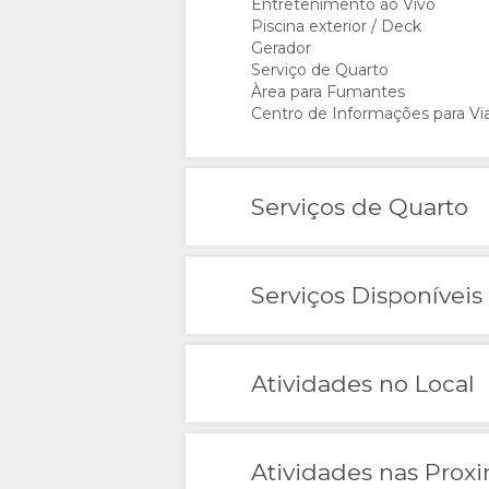
CERTIFICAÇÕES E
GALERIA
Entretenimento ao Vivo
Piscina exterior / Deck
Gerador
SUSTENTABILIDADE
IMAGENS
MAPA
Serviço de Quarto
Àrea para Fumantes
FAZER
LOCALIZAÇÃO
CONTATO
Centro de Informações para V
DOWNLOAD
COMO
ALTERAR
Serviços de Quarto
DAS
CHEGAR
IDIOMA
IMAGENS
ALEMÃO
Serviços Disponíveis
ESPANHOL
FRANCÊS
Atividades no Local
ITALIANO
Atividades nas Prox
HOLANDÊS