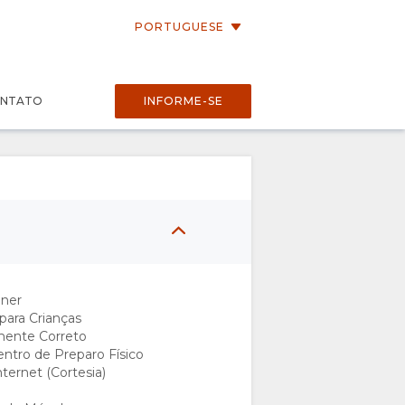
PORTUGUESE
NTATO
INFORME-SE
oner
ara Crianças
mente Correto
entro de Preparo Físico
ternet (Cortesia)