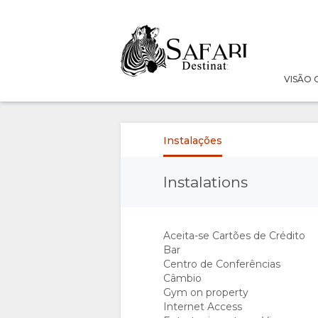
VISÃO 
VISÃO
GERAL
Instalações
SOBRE
Instalations
NÓS
INSTALAÇÕES
Aceita-se Cartões de Crédito
Bar
TURISMO
Centro de Conferências
Câmbio
RESPONSÁVEL
Gym on property
Internet Access