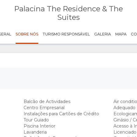
Palacina The Residence & The
Suites
GERAL
SOBRE NÓS
TURISMO RESPONSÁVEL
GALERIA
MAPA
CO
Balcão de Actividades
Air conditi
Centro Empresarial
Adequado p
Instalações para Cartões de Crédito
Ecologica
Tour Guiado
Ginásio / C
Piscina Interior
Acesso à In
Lavanderia
Licenciado