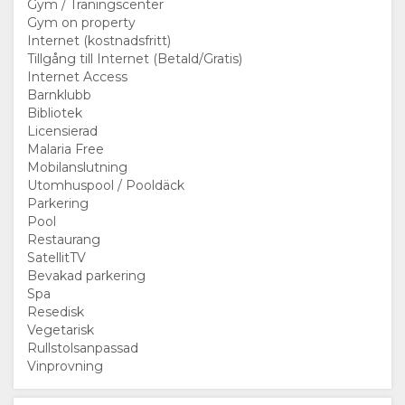
Gym / Träningscenter
BILDER
KARTA
Gym on property
Internet (kostnadsfritt)
Tillgång till Internet (Betald/Gratis)
VIDEO
PLATS
KONTAKT
Internet Access
Barnklubb
VÄGBESKRIVNING
ÄNDRA
Bibliotek
Licensierad
Malaria Free
SPRÅK
Mobilanslutning
Utomhuspool / Pooldäck
TYSK
Parkering
Pool
SPANSKA
Restaurang
SatellitTV
Bevakad parkering
FRANSK
Spa
Resedisk
ITALIENSK
Vegetarisk
Rullstolsanpassad
Vinprovning
HOLLÄNDSKA