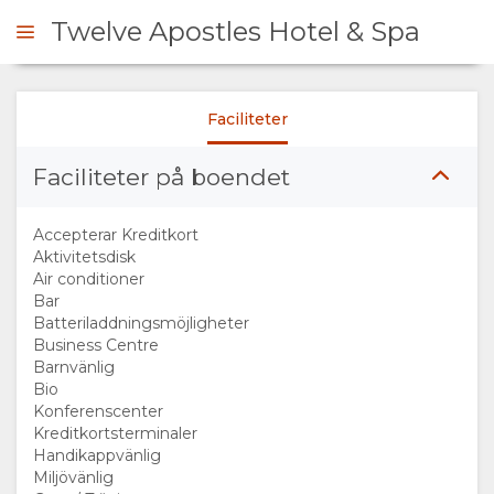
Twelve Apostles Hotel & Spa
Faciliteter
ÖRFRÅGAN
Faciliteter på boendet
ÖVERSIKT
Accepterar Kreditkort
OM
Aktivitetsdisk
Air conditioner
Bar
OSS
Batteriladdningsmöjligheter
Business Centre
FACILITETER
Barnvänlig
Bio
Konferenscenter
DOKUMENT
Kreditkortsterminaler
Handikappvänlig
GALLERI
Miljövänlig