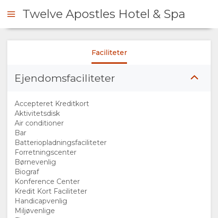
Twelve Apostles Hotel & Spa
Faciliteter
RHØRE SIG
Ejendomsfaciliteter
OVERSIGT
Accepteret Kreditkort
OM
Aktivitetsdisk
Air conditioner
Bar
OS
Batteriopladningsfaciliteter
Forretningscenter
FACILITETER
Børnevenlig
Biograf
Konference Center
DOKUMENTER
Kredit Kort Faciliteter
Handicapvenlig
GALLERI
Miljøvenlige