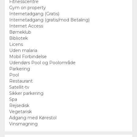
Fitnesscentre
BILLEDER
KORT
Gym on property
Internetadgang (Gratis)
Internetadgang (gratis/mod Betaling)
VIDEOER
BELIGGENHED
KONTAKT
Internet Access
Børneklub
VEJLEDNING
SKIFT
Bibliotek
Licens
Uden malaria
SPROG
Mobil Forbindelse
Udendørs Pool og Poolområde
TYSK
Parkering
Pool
SPANSK
Restaurant
Satellit-tv
Sikker parkering
FRANSK
Spa
Rejsedisk
ITALIENSK
Vegetarisk
Adgang med Kørestol
Vinsmagning
HOLLANDSK