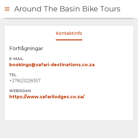
Around The Basin Bike Tours
Kontaktinfo
ÖRFRÅGAN
Förfrågningar
ÖVERSIKT
E-MAIL
bookings@safari-destinations.co.za
OM
TEL
+27823228357
OSS
WEBSIDAN
https://www.safarilodges.co.za/
FACILITETER
GALLERI
BILDER
KARTA
VIDEO
PLATS
KONTAKT