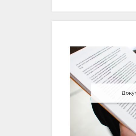
Доку
Управление согласием на использование c