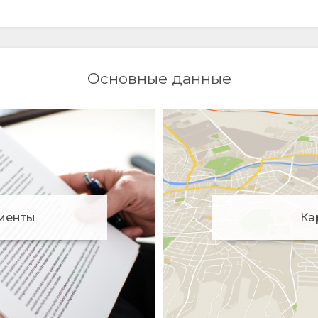
Основные данные
менты
Ка
ookie-файлов