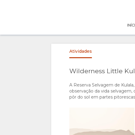
INÍCIO
INÍC
VISÃO
Atividades
GERAL
SOBRE
Wilderness Little Kul
NÓS
A Reserva Selvagem de Kulala, 
observação da vida selvagem, 
pôr do sol em partes pitoresca
PORQUÊ
ESTADIA
FICAR
TIPOS DE
GALERIA
AQUI
QUARTOS
IMAGENS
DIVIRTA-