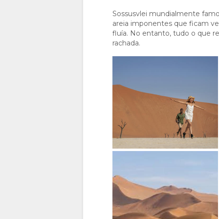
RUSSO
Sossusvlei mundialmente famo
areia imponentes que ficam ver
CHINESE
fluía. No entanto, tudo o que r
rachada.
(SIMPLIFIED)
INGLÊS