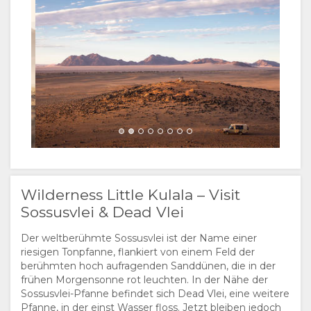
DOKUMENTE
VIDEOS
AKTIVITÄTEN
LANDKARTE
Wilderness
Wilderness
ORT
SPRACHE
WEGBESCHREIBUNGEN
WECHSELN
SPANISCH
Wilderness
Wilderness
FRANZÖSISCH
Wilderness Little Kulala – Visit
ITALIENISCH
Sossusvlei & Dead Vlei
PORTUGIESE
Der weltberühmte Sossusvlei ist der Name einer
riesigen Tonpfanne, flankiert von einem Feld der
Wilderness
berühmten hoch aufragenden Sanddünen, die in der
RUSSISCH
frühen Morgensonne rot leuchten. In der Nähe der
Sossusvlei-Pfanne befindet sich Dead Vlei, eine weitere
CHINESE
Pfanne, in der einst Wasser floss. Jetzt bleiben jedoch