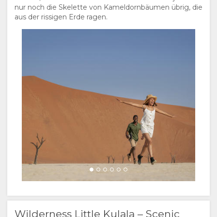
nur noch die Skelette von Kameldornbäumen übrig, die
(SIMPLIFIED)
aus der rissigen Erde ragen.
ENGLISCH
Wilderness Little Kulala – Scenic