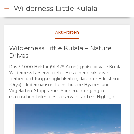
Wilderness Little Kulala
Wilderness
Wilderness
Aktivitäten
STARTSEITE
Wilderness Little Kulala – Nature
ÜBERSICHT
Drives
Wilderness
Wilderness
ÜBER
Das 37.000 Hektar (91 429 Acres) große private Kulala
Wilderness Reserve bietet Besuchern exklusive
UNS
Tierbeobachtungsmöglichkeiten, darunter Edelsteine
(Oryx), Fledermausohrfuchs, braune Hyänen und
Vogelarten. Stopps zum Sonnenuntergang in
WARUM HIER
AUFENTHALT
malerischen Teilen des Reservats sind ein Highlight.
Wilderness
Wilderness
ÜBERNACHTEN
ZIMMERKATEGORIE
GALERIE
EINRICHTUNGEN
FOTOS
GENIESSEN