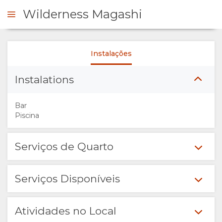
Wilderness Magashi
Instalações
FORME-SE
Instalations
VISÃO
Bar
GERAL
Piscina
SOBRE
Serviços de Quarto
NÓS
Serviços Disponíveis
INSTALAÇÕES
TURISMO
Atividades no Local