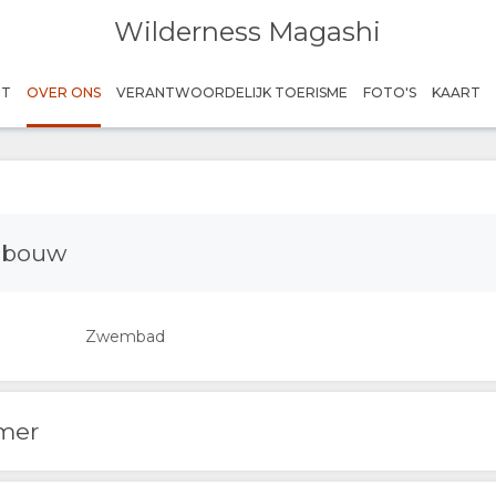
Wilderness Magashi
HT
OVER ONS
VERANTWOORDELIJK TOERISME
FOTO'S
KAART
Gebouw
Zwembad
amer