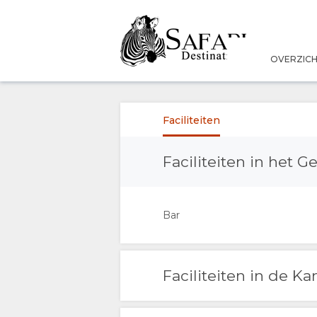
OVERZIC
OVERZICHT
OVER
Faciliteiten
ONS
Faciliteiten in het 
FACILITEITEN
Bar
VERANTWOORDELIJK
TOERISME
Faciliteiten in de K
THE
FOTO'S