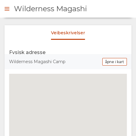
Wilderness Magashi
Veibeskrivelser
ONTAKT
Fysisk adresse
OVERSIKT
Wilderness Magashi Camp
åpne i kart
OM
OSS
FASILITETER
ANSVARLIG
TURISME
THE
GALLERI