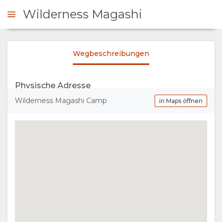
Wilderness Magashi
Wegbeschreibungen
NFRAGEN
Physische Adresse
ÜBERSICHT
Wilderness Magashi Camp
in Maps öffnen
ÜBER
UNS
EINRICHTUNGEN
VERANTWORTUNGSVOLLER
TOURISMUS
THE
GALERIE