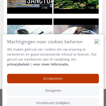
TAAL
2:58
7:59
DUITS
SPAANS
FRANS
Machtigingen voor cookies beheren
ITALIAANS
Wij maken gebruik van cookies om uw ervaring te
verbeteren en gepersonaliseerde inhoud te leveren. Pas
NORWEGIAN
gerust uw voorkeuren aan of raadpleeg ons
privacybeleid-| voor meer informatie.
0:46
3:00
PORTUGEES
Accepteren
SWEDISH
Weigeren
RUSSISCH
Voorkeuren bekijken
Aangeboden door
Volg ons
CHINESE