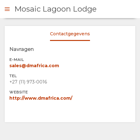
Mosaic Lagoon Lodge
Contactgegevens
 CONTACT OP
Navragen
OVERZICHT
E-MAIL
sales@dmafrica.com
OVER
TEL
+27 (11) 973-0016‬
ONS
WEBSITE
http://www.dmafrica.com/
FACILITEITEN
VERANTWOORDELIJK
DOCUMENTEN
TOERISME
CERTIFICERINGEN
FOTO'S