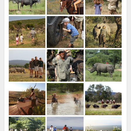
ENGELS
Hideaway Cottage slaapkamer
Mierenheuvel
Hideaway Cottage bad
Mierenheuvel