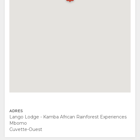
ROUTEBESCHRIJVING
CONTACT
VERANDER
TAAL
DUITS
SPAANS
FRANS
ADRES
ITALIAANS
Lango Lodge - Kamba African Rainforest Experiences
Mbomo
NORWEGIAN
Cuvette-Ouest