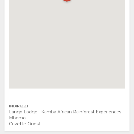
VIDEO
POSIZIONE
INDICAZIONI
CONTATTI
CAMBIA
LINGUA
TEDESCO
SPAGNOLO
INDIRIZZI
FRANCESE
Lango Lodge - Kamba African Rainforest Experiences
Mbomo
OLANDESE
Cuvette-Ouest