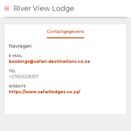
River View Lodge
Contactgegevens
 CONTACT OP
Navragen
OVERZICHT
E-MAIL
bookings@safari-destinations.co.za
OVER
TEL
+27823228357
ONS
WEBSITE
https://www.safarilodges.co.za/
FACILITEITEN
FOTO'S
AFBEELDINGEN
KAART
LOCATIE
CONTACT