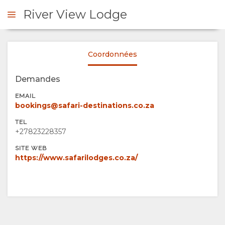
River View Lodge
Coordonnées
DE DE DEVIS
Demandes
PRÉSENTATION
EMAIL
bookings@safari-destinations.co.za
A
TEL
+27823228357
PROPOS
SITE WEB
https://www.safarilodges.co.za/
DE
NOUS
EQUIPEMENT
GALLERIE