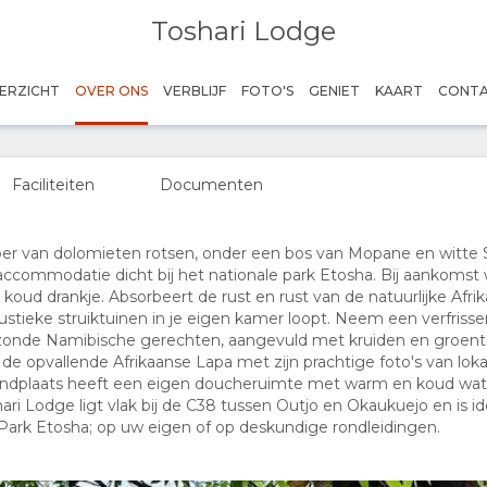
Toshari Lodge
ERZICHT
OVER ONS
VERBLIJF
FOTO'S
GENIET
KAART
CONT
Faciliteiten
Documenten
loper van dolomieten rotsen, onder een bos van Mopane en witte
ccommodatie dicht bij het nationale park Etosha. Bij aankoms
oud drankje. Absorbeert de rust en rust van de natuurlijke Afrika
stieke struiktuinen in je eigen kamer loopt. Neem een verfrisse
nde Namibische gerechten, aangevuld met kruiden en groenten
de opvallende Afrikaanse Lapa met zijn prachtige foto's van lokal
andplaats heeft een eigen doucheruimte met warm en koud wate
shari Lodge ligt vlak bij de C38 tussen Outjo en Okaukuejo en is 
Park Etosha; op uw eigen of op deskundige rondleidingen.