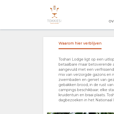
OV
OVERZICHT
OVER
Waarom hier verblijven
ONS
Toshari Lodge ligt op een uit
betaalbare maar betoverende a
WAAROM
aangevuld met een verfrissend k
mix van verzorgde gazons en ru
HIER
zwembaden en geniet van gezo
gebakken brood, in de rust van 
campings beschikbaar; elke st
VERBLIJVEN
kruidentuin en braai plaats. To
dagbezoeken in het Nationaal 
FACILITEITEN