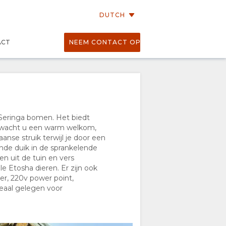
DUTCH
ACT
NEEM CONTACT OP
 Seringa bomen. Het biedt
t wacht u een warm welkom,
anse struik terwijl je door een
nde duik in de sprankelende
 uit de tuin en vers
e Etosha dieren. Er zijn ook
r, 220v power point,
ideaal gelegen voor