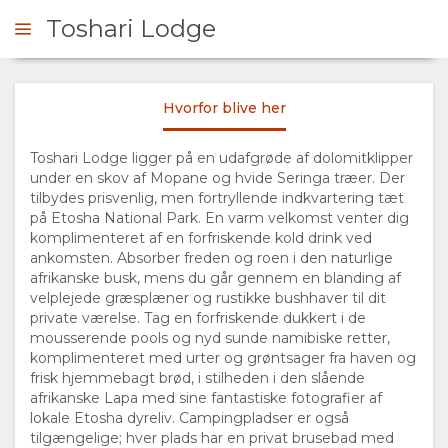
Toshari Lodge
Hvorfor blive her
RHØRE SIG
Toshari Lodge ligger på en udafgrøde af dolomitklipper
under en skov af Mopane og hvide Seringa træer. Der
OVERSIGT
tilbydes prisvenlig, men fortryllende indkvartering tæt
på Etosha National Park. En varm velkomst venter dig
OM
komplimenteret af en forfriskende kold drink ved
ankomsten. Absorber freden og roen i den naturlige
OS
afrikanske busk, mens du går gennem en blanding af
velplejede græsplæner og rustikke bushhaver til dit
private værelse. Tag en forfriskende dukkert i de
HVORFOR
mousserende pools og nyd sunde namibiske retter,
komplimenteret med urter og grøntsager fra haven og
BLIVE
frisk hjemmebagt brød, i stilheden i den slående
afrikanske Lapa med sine fantastiske fotografier af
lokale Etosha dyreliv. Campingpladser er også
HER
tilgængelige; hver plads har en privat brusebad med