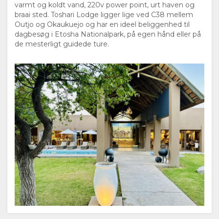
varmt og koldt vand, 220v power point, urt haven og
FACILITETER
braai sted. Toshari Lodge ligger lige ved C38 mellem
Outjo og Okaukuejo og har en ideel beliggenhed til
DOKUMENTER
dagbesøg i Etosha Nationalpark, på egen hånd eller på
de mesterligt guidede ture.
OPHOLD
VÆRELSESTYPER
GALLERI
BILLEDER
NYDE
VIDEOER
AKTIVITETER
KORT
DOWNLOAD
RESTAURANTER
BELIGGENHED
KONTAKT
VIDEOS
VEJLEDNING
SKIFT
SPROG