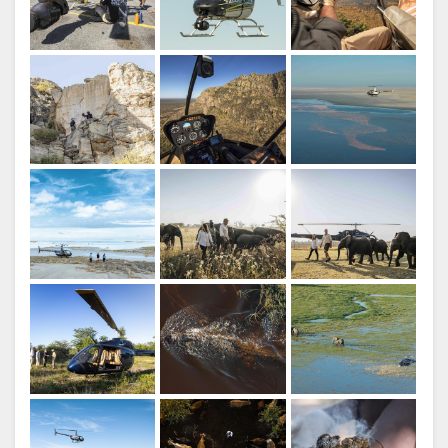
FRANCESE
Credito: Chris Schmid
OLANDESE
NORWEGIAN
PORTOGHESE
SWEDISH
Credito: James Gifford
DANISH
CHINESE
(SIMPLIFIED)
INGLESE
Credito: Chris Schmidt