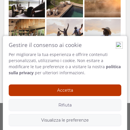
RUSSO
INGLESE
Credito: Wilderness
Gestire il consenso ai cookie
Per migliorare la tua esperienza e offrire contenuti
personalizzati, utilizziamo i cookie. Non esitare a
modificare le tue preferenze o a visitare la nostra
politica
sulla privacy
per ulteriori informazioni.
Accetta
Credito: Wilderness
Rifiuta
Visualizza le preferenze
Offerto da
Seguici