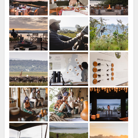
TEDESCO
Credito: Wilderness
SPAGNOLO
FRANCESE
OLANDESE
NORWEGIAN
Credito: Wilderness
PORTOGHESE
SWEDISH
DANISH
CHINESE
Credito: Wilderness
(SIMPLIFIED)