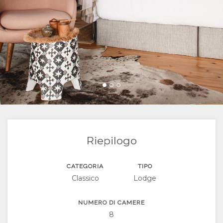
THE
GALLERIA
GOOD
IMMAGINI
CARTINA
WE
VIDEO
POSIZIONE
CONTATTI
DO
SCARICA
INDICAZIONI
CAMBIA
I VIDEO
LINGUA
TEDESCO
Riepilogo
SPAGNOLO
CATEGORIA
TIPO
Classico
Lodge
FRANCESE
OLANDESE
NUMERO DI CAMERE
8