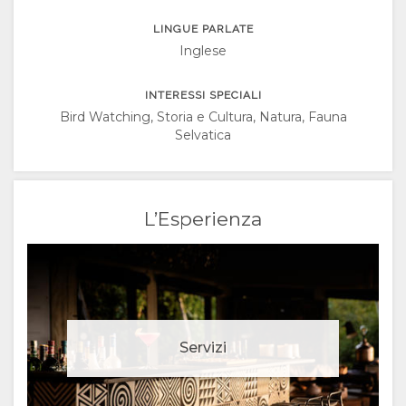
NORWEGIAN
LINGUE PARLATE
PORTOGHESE
Inglese
SWEDISH
INTERESSI SPECIALI
Bird Watching, Storia e Cultura, Natura, Fauna
Selvatica
DANISH
CHINESE
L’Esperienza
(SIMPLIFIED)
RUSSO
INGLESE
Servizi