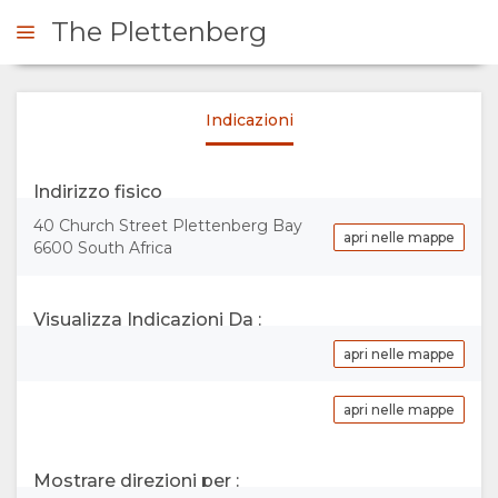
The Plettenberg
Indicazioni
ICHIESTA
Indirizzo fisico
SOMMARIO
40 Church Street Plettenberg Bay
apri nelle mappe
6600 South Africa
SU
DI
Visualizza Indicazioni Da :
apri nelle mappe
NOI
apri nelle mappe
SERVIZI
GALLERIA
DOCUMENTAZIONE
IMMAGINI
CARTINA
Mostrare direzioni per :