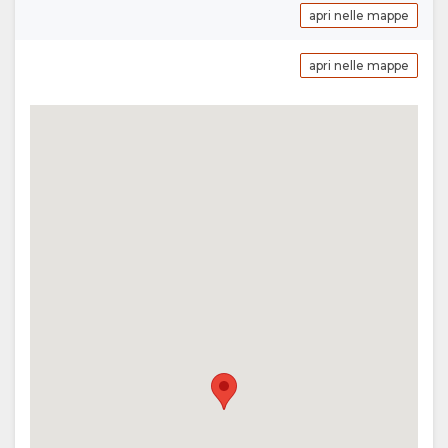
apri nelle mappe
VIDEO
POSIZIONE
apri nelle mappe
SCARICA
INDICAZIONI
I VIDEO
CONTATTI
CAMBIA
LINGUA
TEDESCO
SPAGNOLO
FRANCESE
OLANDESE