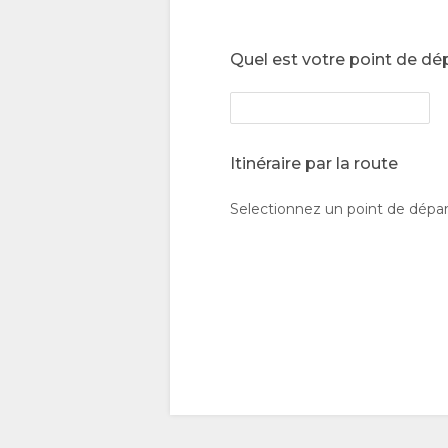
TÉLÉCHARGEMENT
SITUATION
D'IMAGES
DIRECTIONS
Quel est votre point de dé
VIDÉOS
CONTACT
TÉLÉCHARGER
CHANGEMENT
Itinéraire par la route
DES VIDÉOS
DE LANGUE
Selectionnez un point de dépar
ALLEMAND
ESPAGNOL
ITALIEN
HOLLANDAIS
NORWEGIAN