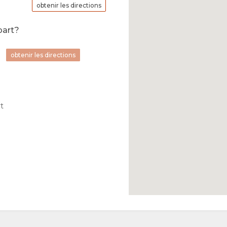
obtenir les directions
part?
obtenir les directions
t