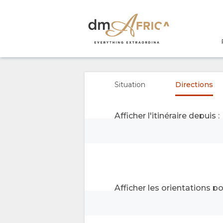
PRÉSENTATION
A
Situation
Directions
PROPOS
Afficher l'itinéraire depuis :
DE
NOUS
EQUIPEMENT
GALLERIE
Afficher les orientations pou
DOCUMENTS
PHOTOS
CARTE