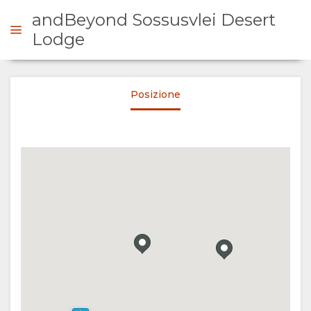
andBeyond Sossusvlei Desert
Lodge
ICHIESTA
Posizione
SOMMARIO
SU
DI
NOI
PERCHÈ
PERMANENZA
SOGGIORNARE
TIPOLOGIA
GALLERIA