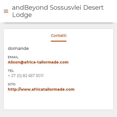
andBeyond Sossusvlei Desert
Lodge
ICHIESTA
Contatti
SOMMARIO
domande
EMAIL
SU
Alison@africa-tailormade.com
TEL
DI
+ 27 (0) 82 657 3011
SITO
NOI
http://www.africatailormade.com
PERCHÈ
PERMANENZA
SOGGIORNARE
TIPOLOGIA
GALLERIA