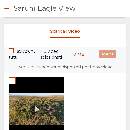
Saruni Eagle View
Saruni Eagle View
Scarica i video
Credit:
ICHIESTA
Saruni
00:00
Play
Basec
seleziona
0 video
SOMMARIO
0 MB
tutti
selezionati
SU
I seguenti video sono disponibili per il download.
DI
NOI
SERVIZI
GALLERIA
IMMAGINI