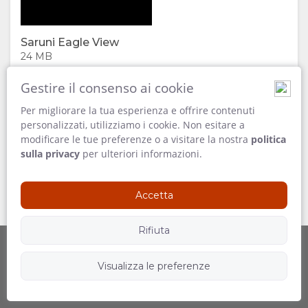
VIDEO
Saruni Eagle View
SCARICA
24 MB
I VIDEO
Gestire il consenso ai cookie
Per migliorare la tua esperienza e offrire contenuti
CARTINA
personalizzati, utilizziamo i cookie. Non esitare a
modificare le tue preferenze o a visitare la nostra
politica
POSIZIONE
CONTATTI
sulla privacy
per ulteriori informazioni.
INDICAZIONI
CAMBIA
Accetta
LINGUA
Rifiuta
TEDESCO
Visualizza le preferenze
Offerto da
Seguici
SPAGNOLO