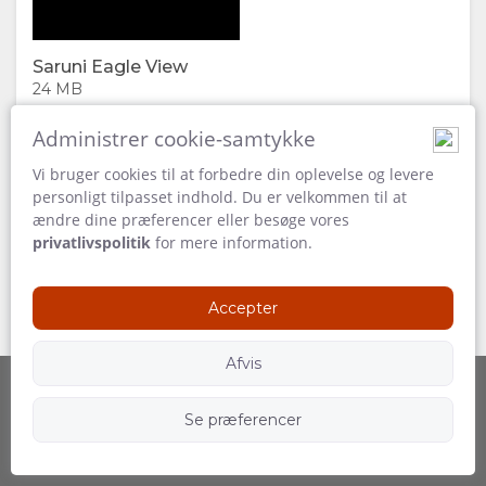
DOWNLOAD
Saruni Eagle View
VIDEOS
24 MB
KORT
Administrer cookie-samtykke
Vi bruger cookies til at forbedre din oplevelse og levere
BELIGGENHED
KONTAKT
personligt tilpasset indhold. Du er velkommen til at
ændre dine præferencer eller besøge vores
VEJLEDNING
SKIFT
privatlivspolitik
for mere information.
SPROG
Accepter
TYSK
Afvis
SPANSK
Se præferencer
Powered by
Følg os
FRANSK