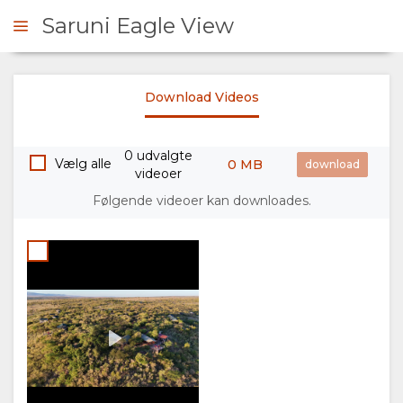
Saruni Eagle View
Saruni Eagle View
Download Videos
Credit:
RHØRE SIG
Saruni
00:00
Play
Basec
0 udvalgte
OVERSIGT
Vælg alle
0 MB
videoer
Følgende videoer kan downloades.
OM
OS
FACILITETER
GALLERI
BILLEDER
VIDEOER