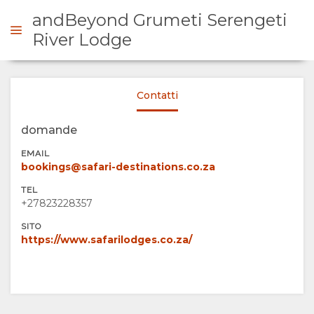
andBeyond Grumeti Serengeti
River Lodge
ICHIESTA
Contatti
SOMMARIO
domande
EMAIL
SU
bookings@safari-destinations.co.za
TEL
DI
+27823228357
SITO
NOI
https://www.safarilodges.co.za/
SERVIZI
GALLERIA
DOCUMENTAZIONE
IMMAGINI
CARTINA