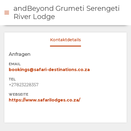
andBeyond Grumeti Serengeti
River Lodge
NFRAGEN
Kontaktdetails
ÜBERSICHT
Anfragen
EMAIL
ÜBER
bookings@safari-destinations.co.za
TEL
UNS
+27823228357
WEBSEITE
EINRICHTUNGEN
GALERIE
https://www.safarilodges.co.za/
DOKUMENTE
FOTOS
LANDKARTE
VIRTUELLE
ORT
KONTAKT