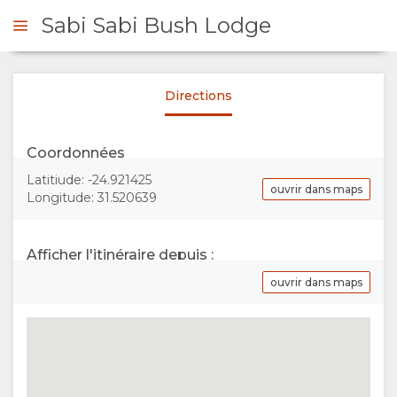
Sabi Sabi Bush Lodge
Directions
DE DE DEVIS
Coordonnées
PRÉSENTATION
Latitiude: -24.921425
ouvrir dans maps
Longitude: 31.520639
A
PROPOS
Afficher l'itinéraire depuis :
ouvrir dans maps
DE
NOUS
POURQUOI
SÉJOUR