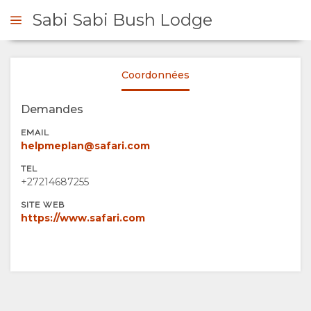
Sabi Sabi Bush Lodge
Coordonnées
DE DE DEVIS
Demandes
PRÉSENTATION
EMAIL
helpmeplan@safari.com
A
TEL
+27214687255
PROPOS
SITE WEB
https://www.safari.com
DE
NOUS
POURQUOI
SÉJOUR