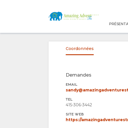
PRÉSENT
PRÉSENTATION
A
Coordonnées
PROPOS
DE
Demandes
EMAIL
NOUS
sandy@amazingadventurest
TEL
POURQUOI
SÉJOUR
415-306-3442
RESERVER
TYPE DE
GALLERIE
SITE WEB
https://amazingadventurest