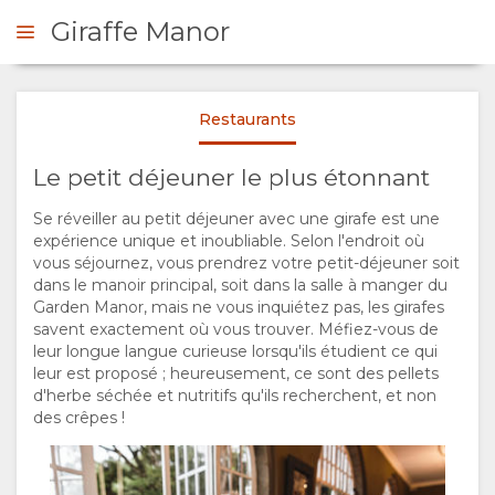
Giraffe Manor
A spot of tea and a giraffe
Daisy's Cafe
Klein Ongaki
Brian Siambi
Restaurants
ER MAINTENANT
Le petit déjeuner le plus étonnant
PRÉSENTATION
Se réveiller au petit déjeuner avec une girafe est une
Fresh Juice Smoothies
The Safari Collection
expérience unique et inoubliable. Selon l'endroit où
A
The Safari Collection
vous séjournez, vous prendrez votre petit-déjeuner soit
dans le manoir principal, soit dans la salle à manger du
PROPOS
Garden Manor, mais ne vous inquiétez pas, les girafes
savent exactement où vous trouver. Méfiez-vous de
leur longue langue curieuse lorsqu'ils étudient ce qui
DE
leur est proposé ; heureusement, ce sont des pellets
d'herbe séchée et nutritifs qu'ils recherchent, et non
The Safari Collection
NOUS
des crêpes !
Daisy's Cafe
Brian Siambi
POURQUOI
SÉJOUR