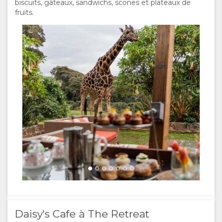
biscuits, gâteaux, sandwichs, scones et plateaux de
ESPAGNOL
Lunch at Daisy's Cafe
fruits.
Brian Siambi
ANGLAIS
Afternoon tea guests
Brian Siambi
Daisy's Cafe à The Retreat