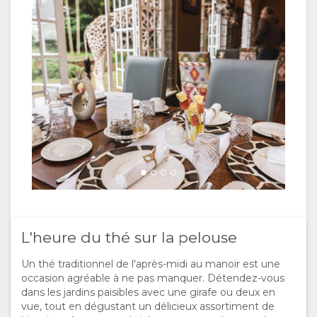
RESERVER
TYPE DE
GALLERIE
UN
CHAMBRES
PHOTOS
LOISIRS
The Safari Collection
SEJOUR ICI
VIDÉOS
ACTIVITÉS
Lunch at Daisy's Cafe
Brian Siambi
EQUIPEMENT
TOUR
RESTAURANTS
DOCUMENTS
VIRTUEL
CARTE
The Safari Collection
SITUATION
CONTACT
DIRECTIONS
CHANGEMENT
Brian Siambi
L'heure du thé sur la pelouse
DE LANGUE
Un thé traditionnel de l'après-midi au manoir est une
occasion agréable à ne pas manquer. Détendez-vous
Afternoon tea treats
ALLEMAND
dans les jardins paisibles avec une girafe ou deux en
Brian Siambi
vue, tout en dégustant un délicieux assortiment de