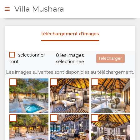
Villa Mushara
téléchargement d'images
DE DE DEVIS
selectionner
0 les images
PRÉSENTATION
tout
sélectionnée
A
Les images suivantes sont disponibles au téléchargement.
PROPOS
DE
NOUS
POURQUOI
SÉJOUR