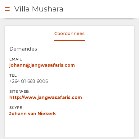
Villa Mushara
Coordonnées
DE DE DEVIS
Demandes
PRÉSENTATION
EMAIL
johann@jangwasafaris.com
A
TEL
+264 81 668 6006
PROPOS
SITE WEB
http://www.jangwasafaris.com
DE
SKYPE
Johann van Niekerk
NOUS
POURQUOI
SÉJOUR